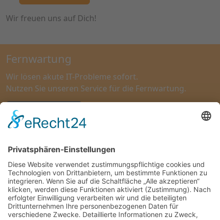
Wir freuen uns auf Dich!
Fernwartung
Wir lösen akute IT-Probleme sofort.
Nutzen Sie unseren Service für die Fernwartung.
Zur Fernwartung
Kontakt
Quinta
Hans-Adolf-Krebs-Weg 6
37077 Göttingen
Tel:
+49 (551) 820 836 – 0
Ihr Weg zu uns in Göttingen